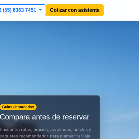
2 (55) 6363 7451
Cotizar con asistente
Guías destacadas
Compara antes de reservar
Encuentra rutas, precios, aerolíneas, hoteles y
paquetes recomendados para planear tu viaje