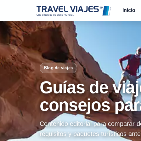
Inicio
Blog de viajes
Guías de viaj
consejos par
Contenido editorial para comparar d
requisitos y paquetes turísticos ante