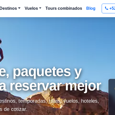
Destinos
Vuelos
Tours combinados
Blog
+5
e, paquetes y
a reservar mejor
estinos, temporadas, rutas, vuelos, hoteles,
s de cotizar.