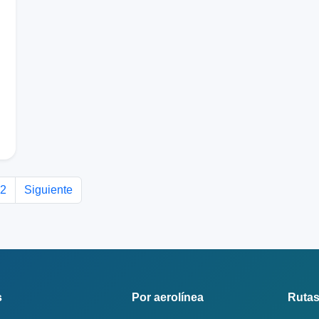
2
Siguiente
s
Por aerolínea
Rutas