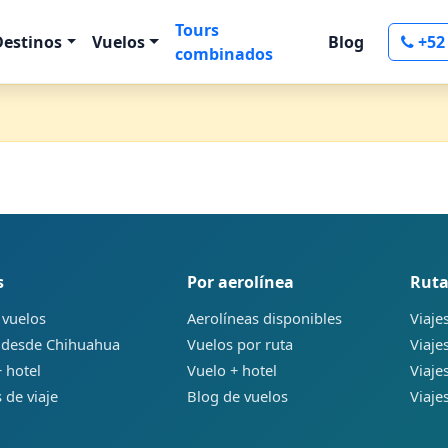
Tours
Destinos
Vuelos
Blog
+52
combinados
s
Por aerolínea
Ruta
 vuelos
Aerolíneas disponibles
Viaje
 desde Chihuahua
Vuelos por ruta
Viaje
 hotel
Vuelo + hotel
Viaje
 de viaje
Blog de vuelos
Viaje