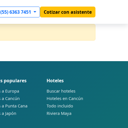
 (55) 6363 7451
Cotizar con asistente
s populares
Hoteles
s a Europa
Buscar hoteles
s a Cancún
Hoteles en Cancún
s a Punta Cana
Todo incluido
s a Japón
Riviera Maya