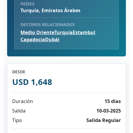
PAÍSES
Turquía, Emiratos Árabes
DESTINOS RELACIONADOS
Medio Oriente
Turquía
Estambul
Capadocia
Dubái
DESDE
USD 1,648
Duración
15 días
Salida
10-03-2025
Tipo
Salida Regular