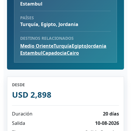
Estambul
PAÍSES
Turquía, Egipto, Jordania
DESTINOS RELACIONADOS
Medio Oriente
Turquía
Egipto
Jordania
Estambul
Capadocia
Cairo
DESDE
USD 2,898
Duración
20 días
Salida
10-08-2026