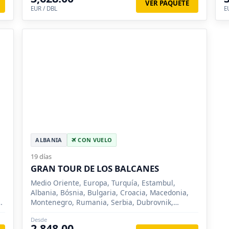
VER PAQUETE
EUR / DBL
E
ALBANIA
CON VUELO
19 días
GRAN TOUR DE LOS BALCANES
Medio Oriente, Europa, Turquía, Estambul,
Albania, Bósnia, Bulgaria, Croacia, Macedonia,
y
Montenegro, Rumania, Serbia, Dubrovnik,
Medjugorje, Mostar, Sarajevo, Veliko Tarnovo,
Desde
Sofia, Rila, Bucarest, Sibiu, Brasov, Trogir, Kotor,
2,848.00