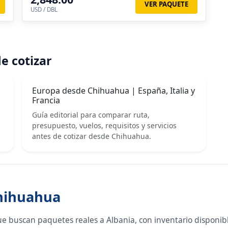
Budva, Shkoder, Ohrid, Skopie, Belgrado
VER PAQUETE
USD / DBL
e cotizar
Europa desde Chihuahua | España, Italia y
Francia
Guía editorial para comparar ruta,
presupuesto, vuelos, requisitos y servicios
antes de cotizar desde Chihuahua.
Chihuahua
ue buscan paquetes reales a Albania, con inventario disponib