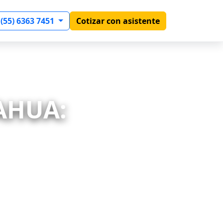
 (55) 6363 7451
Cotizar con asistente
AHUA: