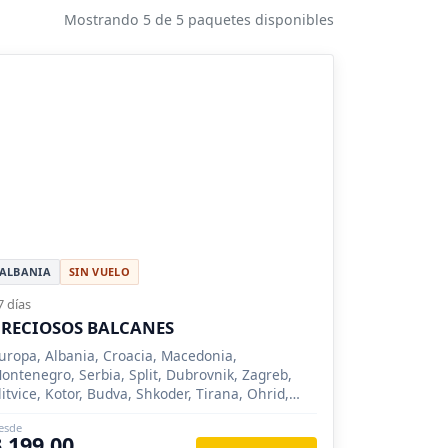
Mostrando 5 de 5 paquetes disponibles
ALBANIA
SIN VUELO
7 días
RECIOSOS BALCANES
uropa, Albania, Croacia, Macedonia,
ontenegro, Serbia, Split, Dubrovnik, Zagreb,
litvice, Kotor, Budva, Shkoder, Tirana, Ohrid,
kopie, Belgrado, Nis (Serbia), Novi Sad, Sremsk
esde
3,199.00