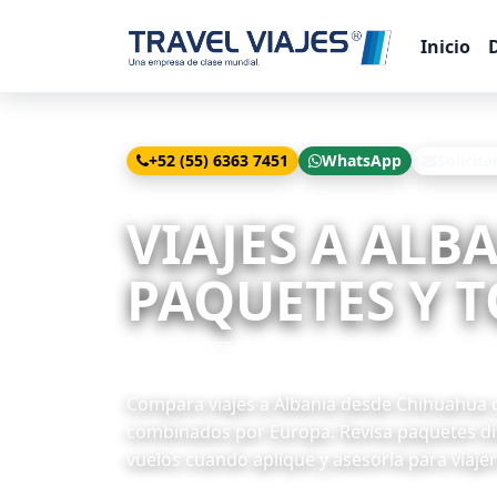
Inicio
+52 (55) 6363 7451
WhatsApp
Solicita
Inicio
Viajes
Albania desde Chihuahua
VIAJES A ALB
PAQUETES Y T
5 paquetes disponibles
Compara viajes a Albania desde Chihuahua co
combinados por Europa. Revisa paquetes dis
vuelos cuando aplique y asesoría para viaje