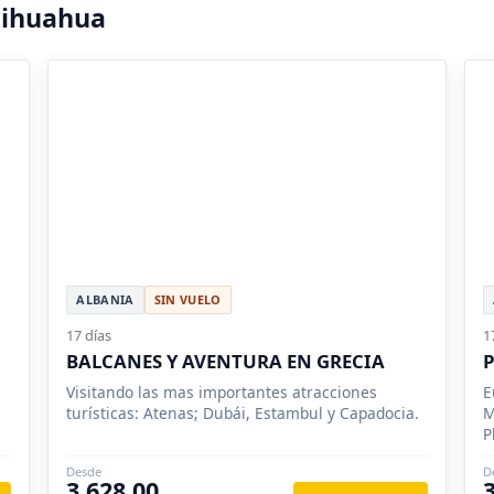
hihuahua
ALBANIA
SIN VUELO
17 días
1
BALCANES Y AVENTURA EN GRECIA
P
Visitando las mas importantes atracciones
E
turísticas: Atenas; Dubái, Estambul y Capadocia.
M
P
S
Desde
D
3,628.00