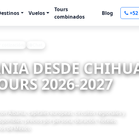
Tours
Destinos
Vuelos
Blog
+52
combinados
r cotización
Chat
ANIA DESDE CHIHU
OURS 2026-2027
n Albania, capitales europeas, circuitos regionales y
ponibles, precios por persona, duración, hoteles,
ros de México.