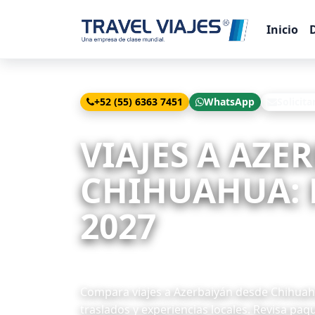
Inicio
+52 (55) 6363 7451
WhatsApp
Solicita
Inicio
Viajes
Azerbaiyán desde Chihuahua
VIAJES A AZE
CHIHUAHUA: P
2027
1 paquetes disponibles
Compara viajes a Azerbaiyán desde Chihuahua
traslados y experiencias locales. Revisa paq