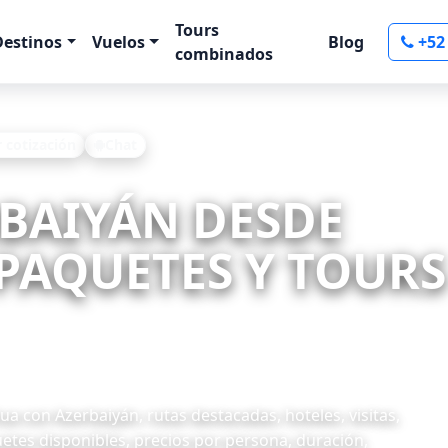
Tours
Destinos
Vuelos
Blog
+52
combinados
r cotización
Chat
RBAIYÁN DESDE
AQUETES Y TOURS 
 con Azerbaiyán, rutas destacadas, hoteles, visitas,
uetes disponibles, precios por persona, duración,