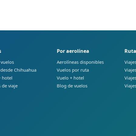
s
Por aerolínea
Ruta
 vuelos
Aerolíneas disponibles
Viaje
 desde Chihuahua
Vuelos por ruta
Viaje
 hotel
Vuelo + hotel
Viaje
 de viaje
Blog de vuelos
Viaje