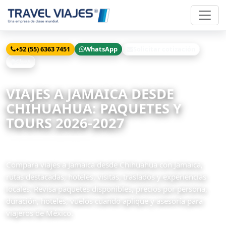
+52 (55) 6363 7451
WhatsApp
Solicitar cotización
Chat
Inicio
Viajes
Jamaica desde Chihuahua
VIAJES A JAMAICA DESDE
CHIHUAHUA: PAQUETES Y
TOURS 2026-2027
1 paquetes disponibles
Compara viajes a Jamaica desde Chihuahua con Jamaica,
rutas destacadas, hoteles, visitas, traslados y experiencias
locales. Revisa paquetes disponibles, precios por persona,
duración, hoteles, vuelos cuando aplique y asesoría para
viajeros de México.