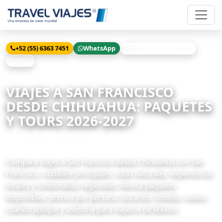
+52 (55) 6363 7451
WhatsApp
Solicitar cotización
Chat
Inicio
Viajes
San Francisco desde Chihuahua
VIAJES A SAN FRANCISCO
DESDE CHIHUAHUA: PAQUETES
Y TOURS 2026-2027
7 paquetes disponibles
Compara viajes a San Francisco desde Chihuahua con San
Francisco, ciudades principales, rutas naturales, experiencias
locales y combinados regionales. Revisa paquetes
disponibles, precios por persona, duración, hoteles, vuelos
cuando aplique y asesoría para viajeros de México.