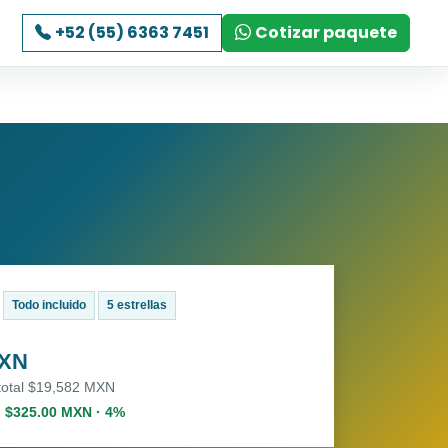
+52 (55) 6363 7451
Cotizar paquete
Todo incluido
5 estrellas
MXN
 total $19,582 MXN
. $325.00 MXN · 4%