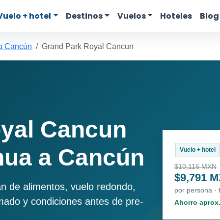
Vuelo + hotel
Destinos
Vuelos
Hoteles
Blog
a Cancún
Grand Park Royal Cancun
oyal Cancun
hua a Cancún
Vuelo + hotel
$10,116 MXN
$9,791 
an de alimentos, vuelo redondo,
por persona ·
imado y condiciones antes de pre-
Ahorro aprox