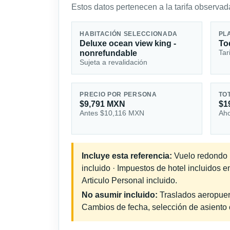
Estos datos pertenecen a la tarifa observada
HABITACIÓN SELECCIONADA
PL
Deluxe ocean view king -
To
Tar
nonrefundable
Sujeta a revalidación
PRECIO POR PERSONA
TO
$9,791 MXN
$1
Antes $10,116 MXN
Aho
Incluye esta referencia:
Vuelo redondo in
incluido · Impuestos de hotel incluidos 
Articulo Personal incluido.
No asumir incluido:
Traslados aeropuerto
Cambios de fecha, selección de asiento o 