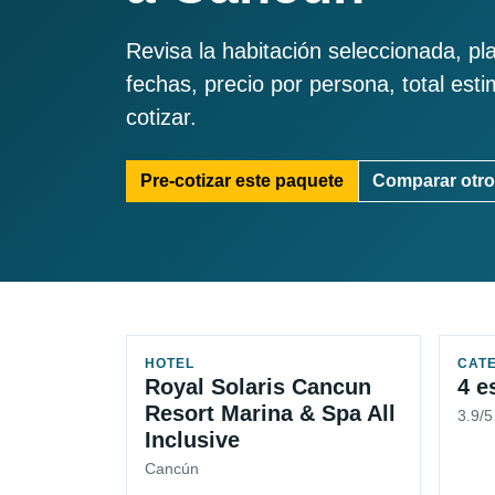
Revisa la habitación seleccionada, pl
fechas, precio por persona, total est
cotizar.
Pre-cotizar este paquete
Comparar otro
HOTEL
CAT
Royal Solaris Cancun
4 e
Resort Marina & Spa All
3.9/
Inclusive
Cancún