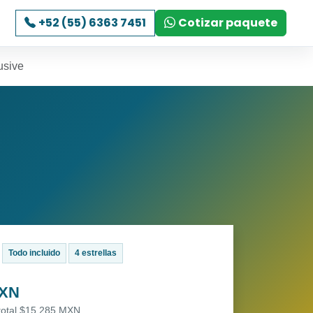
+52 (55) 6363 7451
Cotizar paquete
usive
Todo incluido
4 estrellas
MXN
 total $15,285 MXN