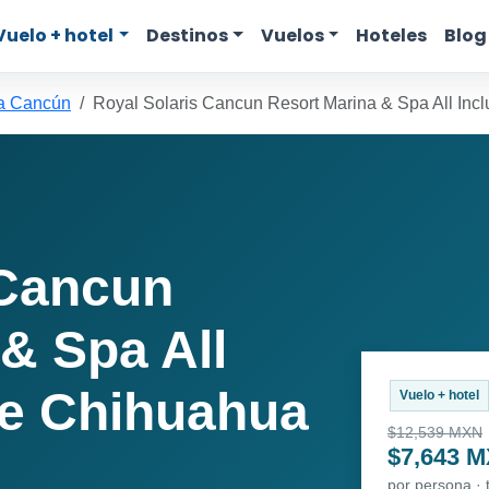
Vuelo + hotel
Destinos
Vuelos
Hoteles
Blog
a Cancún
Royal Solaris Cancun Resort Marina & Spa All Incl
 Cancun
& Spa All
de Chihuahua
Vuelo + hotel
$12,539 MXN
$7,643 
por persona ·