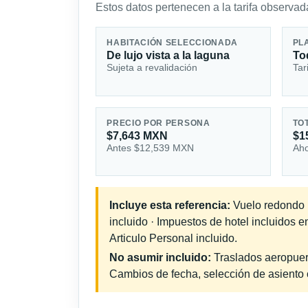
Estos datos pertenecen a la tarifa observada
HABITACIÓN SELECCIONADA
PL
De lujo vista a la laguna
To
Sujeta a revalidación
Tar
PRECIO POR PERSONA
TO
$7,643 MXN
$1
Antes $12,539 MXN
Aho
Incluye esta referencia:
Vuelo redondo in
incluido · Impuestos de hotel incluidos 
Articulo Personal incluido.
No asumir incluido:
Traslados aeropuerto
Cambios de fecha, selección de asiento o 