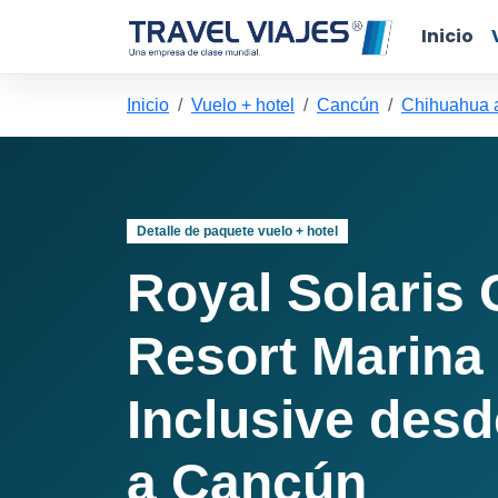
Inicio
Inicio
Vuelo + hotel
Cancún
Chihuahua 
Detalle de paquete vuelo + hotel
Royal Solaris
Resort Marina 
Inclusive des
a Cancún