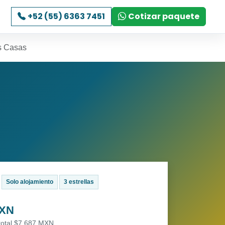
+52 (55) 6363 7451
Cotizar paquete
s Casas
Solo alojamiento
3 estrellas
MXN
 total $7,687 MXN