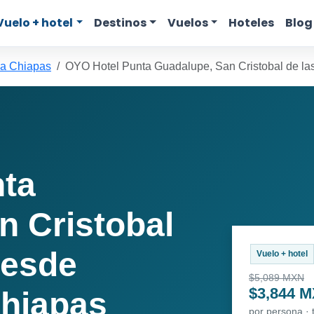
Vuelo + hotel
Destinos
Vuelos
Hoteles
Blog
a Chiapas
OYO Hotel Punta Guadalupe, San Cristobal de la
ta
n Cristobal
desde
Vuelo + hotel
$5,089 MXN
$3,844 
hiapas
por persona ·