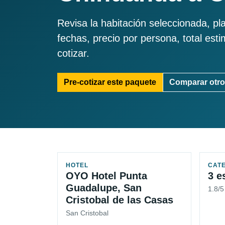
Revisa la habitación seleccionada, pl
fechas, precio por persona, total est
cotizar.
Pre-cotizar este paquete
Comparar otro
HOTEL
CAT
OYO Hotel Punta
3 e
Guadalupe, San
1.8/5
Cristobal de las Casas
San Cristobal