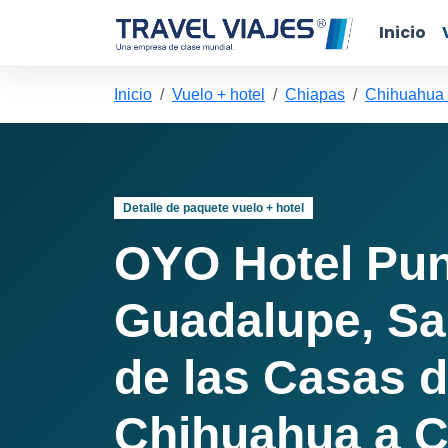
Inicio
Inicio
Vuelo + hotel
Chiapas
Chihuahua 
Detalle de paquete vuelo + hotel
OYO Hotel Pun
Guadalupe, Sa
de las Casas 
Chihuahua a C