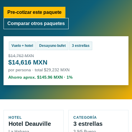
Pre-cotizar este paquete
Comparar otros paquetes
Vuelo + hotel
Desayuno bufet
3 estrellas
$14,762 MXN
$14,616 MXN
por persona · total $29,232 MXN
Ahorro aprox. $145.96 MXN · 1%
HOTEL
CATEGORÍA
Hotel Deauville
3 estrellas
La Habana
3.9/5 Bueno