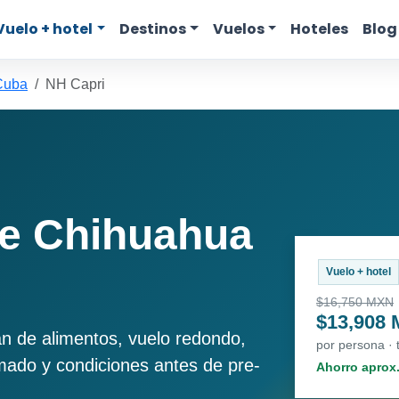
Vuelo + hotel
Destinos
Vuelos
Hoteles
Blog
Cuba
NH Capri
de Chihuahua
Vuelo + hotel
$16,750 MXN
$13,908
an de alimentos, vuelo redondo,
por persona ·
imado y condiciones antes de pre-
Ahorro aprox