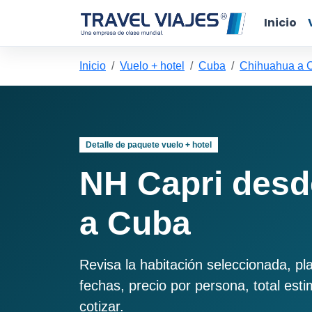
Inicio
Inicio
Vuelo + hotel
Cuba
Chihuahua a 
Detalle de paquete vuelo + hotel
NH Capri des
a Cuba
Revisa la habitación seleccionada, pl
fechas, precio por persona, total est
cotizar.