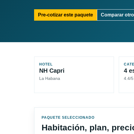
Pre-cotizar este paquete
Comparar otro
HOTEL
CAT
NH Capri
4 e
La Habana
4.4/
PAQUETE SELECCIONADO
Habitación, plan, prec