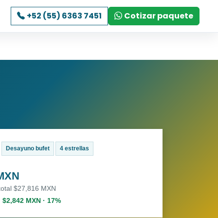
+52 (55) 6363 7451
Cotizar paquete
Desayuno bufet
4 estrellas
 MXN
 total $27,816 MXN
. $2,842 MXN · 17%