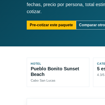
fechas, precio por persona, total est
cotizar.
Pre-cotizar este paquete
Comparar otro
HOTEL
CAT
Pueblo Bonito Sunset
5 e
Beach
4.3/
Cabo San Lucas