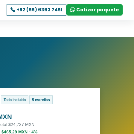
+52 (55) 6363 7451
Cotizar paquete
Todo incluido
5 estrellas
 MXN
 total $24,727 MXN
. $465.29 MXN · 4%