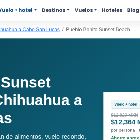
Vuelo + hotel
Destinos
Vuelos
Hoteles
Blog
ihuahua a Cabo San Lucas
Pueblo Bonito Sunset Beach
 Sunset
Chihuahua a
Vuelo + hotel
as
$12,829 MXN
$12,364
por persona ·
an de alimentos, vuelo redondo,
Ahorro aprox