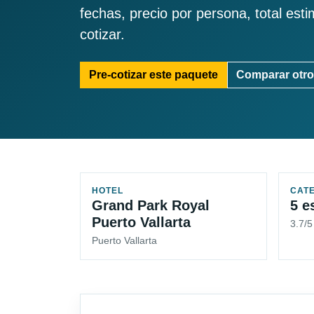
fechas, precio por persona, total est
cotizar.
Pre-cotizar este paquete
Comparar otro
HOTEL
CAT
Grand Park Royal
5 e
Puerto Vallarta
3.7/
Puerto Vallarta