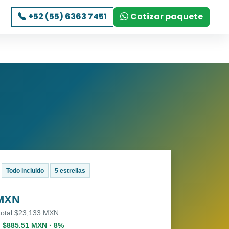
+52 (55) 6363 7451
Cotizar paquete
Todo incluido
5 estrellas
 MXN
 total $23,133 MXN
. $885.51 MXN · 8%