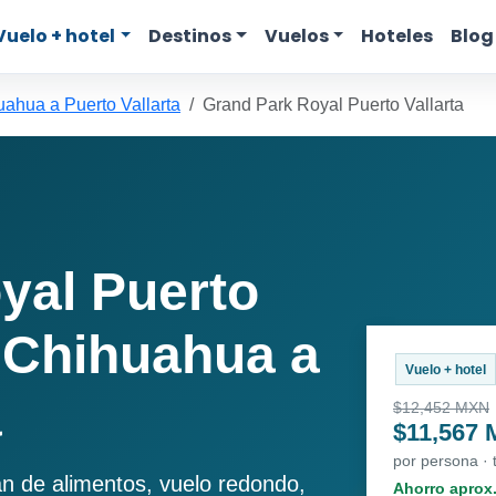
Vuelo + hotel
Destinos
Vuelos
Hoteles
Blog
ahua a Puerto Vallarta
Grand Park Royal Puerto Vallarta
yal Puerto
e Chihuahua a
Vuelo + hotel
a
$12,452 MXN
$11,567
por persona ·
an de alimentos, vuelo redondo,
Ahorro aprox