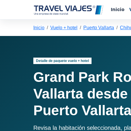
Inicio
Inicio
Vuelo + hotel
Puerto Vallarta
Chihu
Detalle de paquete vuelo + hotel
Grand Park Ro
Vallarta desd
Puerto Vallart
Revisa la habitación seleccionada, pl