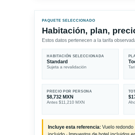
PAQUETE SELECCIONADO
Habitación, plan, prec
Estos datos pertenecen a la tarifa observada
HABITACIÓN SELECCIONADA
PL
Standard
To
Sujeta a revalidación
Tar
PRECIO POR PERSONA
TO
$8,732 MXN
$1
Antes $11,210 MXN
Aho
Incluye esta referencia:
Vuelo redondo in
incluido · Impuestos de hotel incluidos 