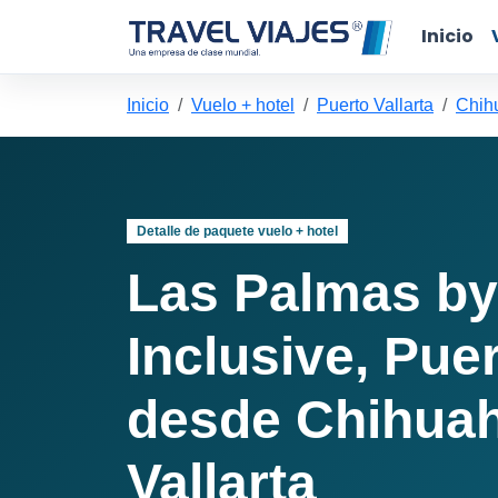
Inicio
Inicio
Vuelo + hotel
Puerto Vallarta
Chihu
Detalle de paquete vuelo + hotel
Las Palmas by 
Inclusive, Puer
desde Chihuah
Vallarta