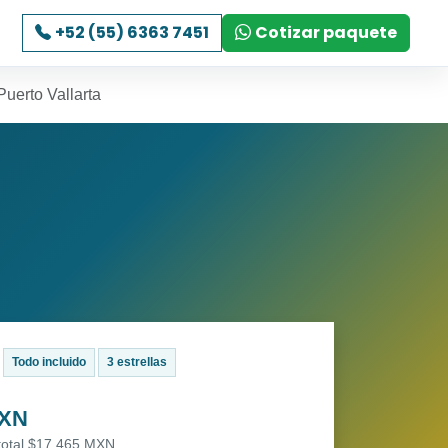
+52 (55) 6363 7451
Cotizar paquete
Puerto Vallarta
Todo incluido
3 estrellas
MXN
 total $17,465 MXN