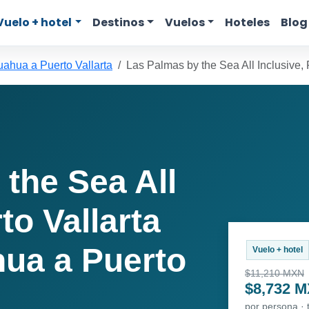
Vuelo + hotel
Destinos
Vuelos
Hoteles
Blog
ahua a Puerto Vallarta
Las Palmas by the Sea All Inclusive, 
the Sea All
to Vallarta
ua a Puerto
Vuelo + hotel
$11,210 MXN
$8,732 
por persona ·