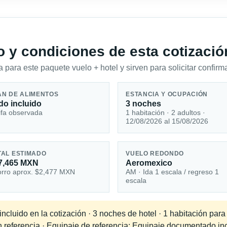
io y condiciones de esta cotizació
 para este paquete vuelo + hotel y sirven para solicitar confirma
AN DE ALIMENTOS
ESTANCIA Y OCUPACIÓN
do incluido
3 noches
ifa observada
1 habitación · 2 adultos ·
12/08/2026 al 15/08/2026
TAL ESTIMADO
VUELO REDONDO
7,465 MXN
Aeromexico
rro aprox. $2,477 MXN
AM · Ida 1 escala / regreso 1
escala
cluido en la cotización · 3 noches de hotel · 1 habitación para
en referencia · Equipaje de referencia: Equipaje documentado in