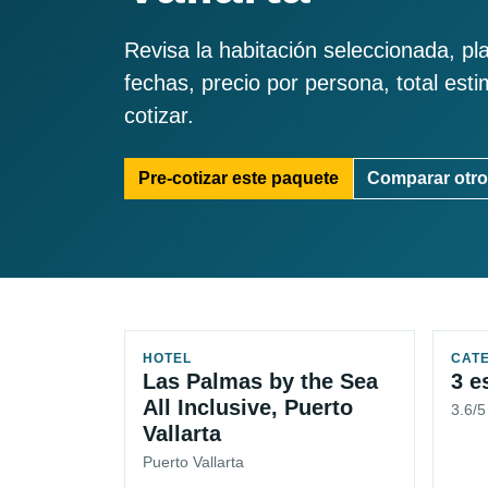
Revisa la habitación seleccionada, pl
fechas, precio por persona, total est
cotizar.
Pre-cotizar este paquete
Comparar otro
HOTEL
CAT
Las Palmas by the Sea
3 e
All Inclusive, Puerto
3.6/
Vallarta
Puerto Vallarta