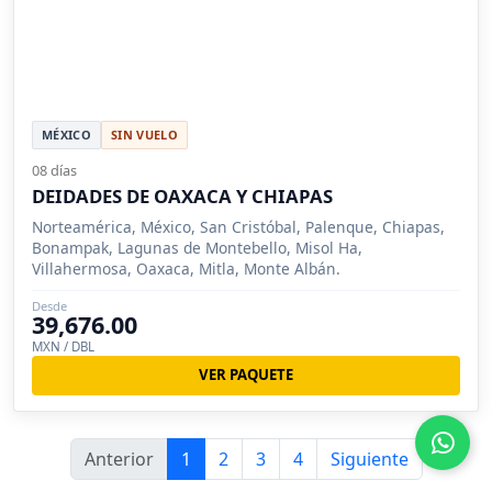
MÉXICO
SIN VUELO
08 días
DEIDADES DE OAXACA Y CHIAPAS
Norteamérica, México, San Cristóbal, Palenque, Chiapas,
Bonampak, Lagunas de Montebello, Misol Ha,
Villahermosa, Oaxaca, Mitla, Monte Albán.
Desde
39,676.00
MXN / DBL
VER PAQUETE
Anterior
1
2
3
4
Siguiente