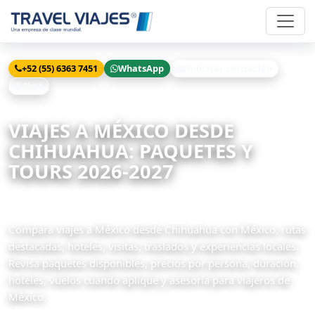
+52 (55) 6363 7451
WhatsApp
Solicitar cotización
Chat
Inicio
Viajes
México desde Chihuahua
VIAJES A MÉXICO DESDE
CHIHUAHUA: PAQUETES Y
TOURS 2026-2027
78 paquetes disponibles
Compara viajes a México desde Chihuahua con México, rutas
destacadas, hoteles, visitas, traslados y experiencias locales.
Revisa paquetes disponibles, precios por persona, duración,
hoteles, vuelos cuando aplique y asesoría para viajeros de
México.