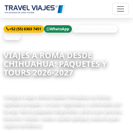
+52 (55) 6363 7451
WhatsApp
Solicitar cotización
Chat
Inicio
Viajes
Roma desde Chihuahua
VIAJES A ROMA DESDE
CHIHUAHUA: PAQUETES Y
TOURS 2026-2027
88 paquetes disponibles
Compara viajes a Roma desde Chihuahua con Roma,
capitales europeas, circuitos regionales y combinados por
Europa. Revisa paquetes disponibles, precios por persona,
duración, hoteles, vuelos cuando aplique y asesoría para
viajeros de México.