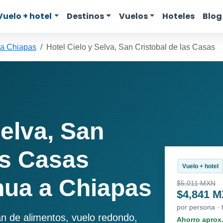
Vuelo + hotel
Destinos
Vuelos
Hoteles
Blog
a Chiapas
Hotel Cielo y Selva, San Cristobal de las Casas
Selva, San
as Casas
Vuelo + hotel
ua a Chiapas
$5,011 MXN
$4,841 
por persona ·
an de alimentos, vuelo redondo,
Ahorro aprox