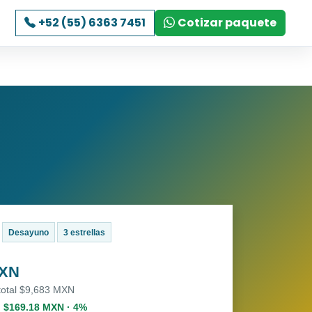
+52 (55) 6363 7451
Cotizar paquete
Desayuno
3 estrellas
MXN
 total $9,683 MXN
. $169.18 MXN · 4%