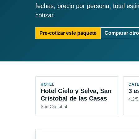
fechas, precio por persona, total est
cotizar.
Pre-cotizar este paquete
Comparar otro
HOTEL
CAT
Hotel Cielo y Selva, San
3 e
Cristobal de las Casas
4.2/
San Cristobal