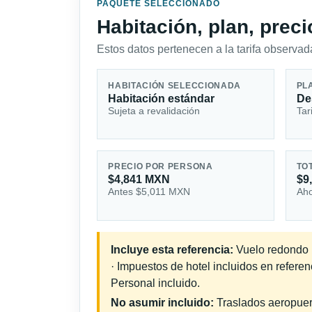
PAQUETE SELECCIONADO
Habitación, plan, prec
Estos datos pertenecen a la tarifa observada
HABITACIÓN SELECCIONADA
PL
Habitación estándar
De
Sujeta a revalidación
Tar
PRECIO POR PERSONA
TO
$4,841 MXN
$9
Antes $5,011 MXN
Aho
Incluye esta referencia:
Vuelo redondo i
· Impuestos de hotel incluidos en refere
Personal incluido.
No asumir incluido:
Traslados aeropuerto