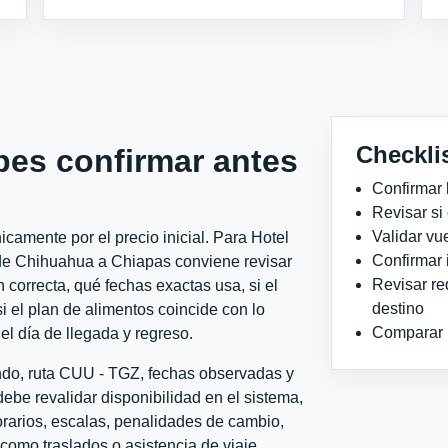
Checkli
bes confirmar antes
Confirmar 
Revisar si
Validar vu
camente por el precio inicial. Para Hotel
Confirmar 
sde Chihuahua a Chiapas conviene revisar
Revisar re
 correcta, qué fechas exactas usa, si el
destino
i el plan de alimentos coincide con lo
Comparar ho
el día de llegada y regreso.
ondo, ruta CUU - TGZ, fechas observadas y
ebe revalidar disponibilidad en el sistema,
horarios, escalas, penalidades de cambio,
l como traslados o asistencia de viaje.