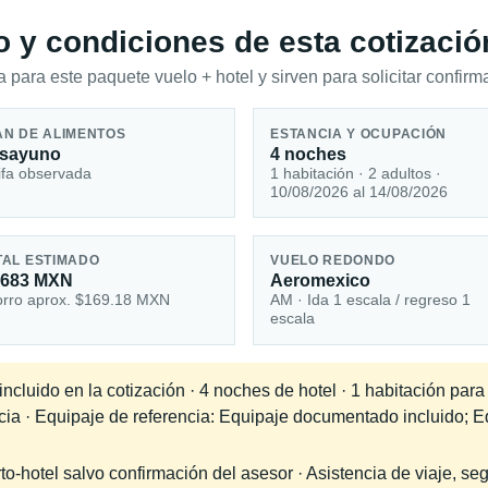
io y condiciones de esta cotizació
 para este paquete vuelo + hotel y sirven para solicitar confirma
AN DE ALIMENTOS
ESTANCIA Y OCUPACIÓN
sayuno
4 noches
ifa observada
1 habitación · 2 adultos ·
10/08/2026 al 14/08/2026
TAL ESTIMADO
VUELO REDONDO
,683 MXN
Aeromexico
rro aprox. $169.18 MXN
AM · Ida 1 escala / regreso 1
escala
ncluido en la cotización · 4 noches de hotel · 1 habitación par
ncia · Equipaje de referencia: Equipaje documentado incluido; E
-hotel salvo confirmación del asesor · Asistencia de viaje, seg