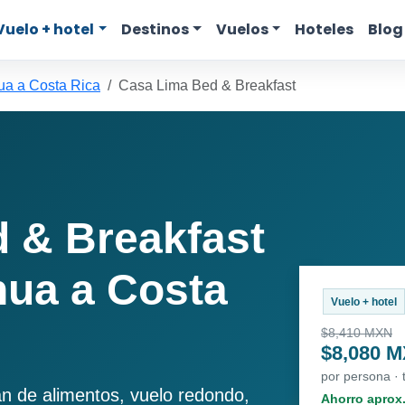
Vuelo + hotel
Destinos
Vuelos
Hoteles
Blog
a a Costa Rica
Casa Lima Bed & Breakfast
 & Breakfast
ua a Costa
Vuelo + hotel
$8,410 MXN
$8,080 
por persona ·
an de alimentos, vuelo redondo,
Ahorro aprox