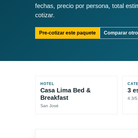
fechas, precio por persona, total est
cotizar.
Pre-cotizar este paquete
Comparar otro
HOTEL
CAT
Casa Lima Bed &
3 e
Breakfast
4.3/
San José