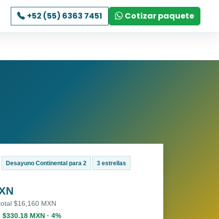
+52 (55) 6363 7451
Cotizar paquete
Desayuno Continental para 2
3 estrellas
MXN
 total $16,160 MXN
. $330.18 MXN · 4%