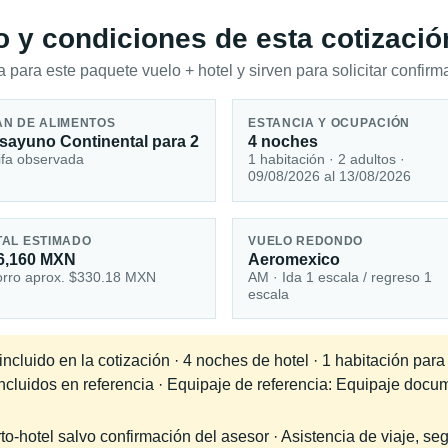
io y condiciones de esta cotizació
 para este paquete vuelo + hotel y sirven para solicitar confirma
AN DE ALIMENTOS
ESTANCIA Y OCUPACIÓN
sayuno Continental para 2
4 noches
ifa observada
1 habitación · 2 adultos ·
09/08/2026 al 13/08/2026
TAL ESTIMADO
VUELO REDONDO
6,160 MXN
Aeromexico
rro aprox. $330.18 MXN
AM · Ida 1 escala / regreso 1
escala
ncluido en la cotización · 4 noches de hotel · 1 habitación par
incluidos en referencia · Equipaje de referencia: Equipaje doc
-hotel salvo confirmación del asesor · Asistencia de viaje, seg